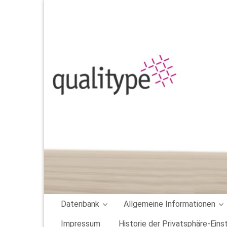
qualitype Qualiproof
Das Datenbanksystem im Salmonellenmonitoring
Datenbank
Allgemeine Informationen
Impressum
Historie der Privatsphäre-Eins