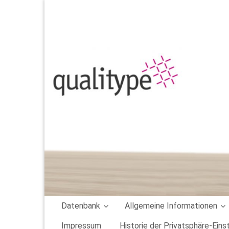
qualitype Qualiproof
Das Datenbanksystem im Salmonellenmonitoring
Datenbank
Allgemeine Informationen
Impressum
Historie der Privatsphäre-Eins