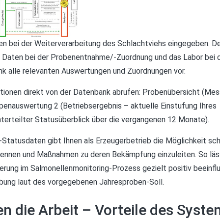
n bei der Weiterverarbeitung des Schlachtviehs eingegeben. D
r Daten bei der Probenentnahme/-Zuordnung und das Labor bei 
k alle relevanten Auswertungen und Zuordnungen vor.
ationen direkt von der Datenbank abrufen: Probenübersicht (Me
penauswertung 2 (Betriebsergebnis – aktuelle Einstufung Ihres
 unterteilter Statusüberblick über die vergangenen 12 Monate).
-Statusdaten gibt Ihnen als Erzeugerbetrieb die Möglichkeit sc
rkennen und Maßnahmen zu deren Bekämpfung einzuleiten. So läs
ierung im Salmonellenmonitoring-Prozess gezielt positiv beeinfl
robung laut des vorgegebenen Jahresproben-Soll.
en die Arbeit – Vorteile des Syste