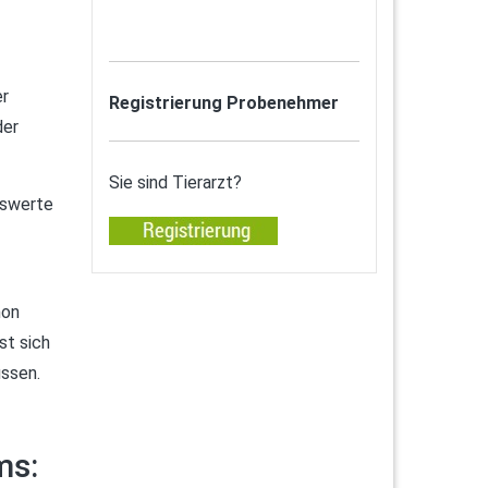
er
Registrierung Probenehmer
der
Sie sind Tierarzt?
sswerte
hon
st sich
ussen.
ms: