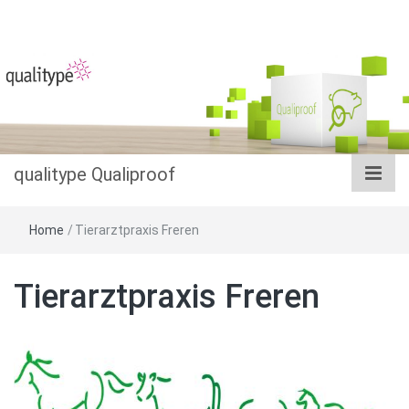
Das Datenbanksystem im Salmonellenmonitoring
qualitype
Qualiproof
qualitype Qualiproof
Home
/
Tierarztpraxis Freren
Tierarztpraxis Freren